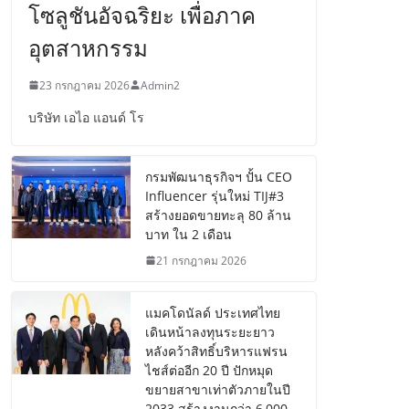
โซลูชันอัจฉริยะ เพื่อภาค
อุตสาหกรรม
23 กรกฎาคม 2026
Admin2
บริษัท เอไอ แอนด์ โร
กรมพัฒนาธุรกิจฯ ปั้น CEO
Influencer รุ่นใหม่ TIJ#3
สร้างยอดขายทะลุ 80 ล้าน
บาท ใน 2 เดือน
21 กรกฎาคม 2026
แมคโดนัลด์ ประเทศไทย
เดินหน้าลงทุนระยะยาว
หลังคว้าสิทธิ์บริหารแฟรน
ไชส์ต่ออีก 20 ปี ปักหมุด
ขยายสาขาเท่าตัวภายในปี
2033 สร้างงานกว่า 6,000