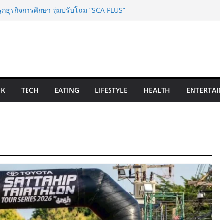
ุกธุรกิจการศึกษา ทุ่มปรับโฉม “SCA PLUS”
ิลปะการแสดงสู่มาตรฐานสากล ใจกลาง
กคอลเลกชันระดับมาสเตอร์พีซคอลเลกชัน
้ำไหล” สู่ชิ้นงานศิลปะสะสมสุดลิมิเต็ด
ถิ่นสู่สุนทรียภาพระดับสากล
igator โมเดลใหม่จาก SME D Bank เชื่อม
ิจอาหารไทย
a Airline – Traveloka ยกระดับการเชื่อม
NK
TECH
EATING
LIFESTYLE
HEALTH
ENTERTAI
ดันไทยสู่จุดหมายปลายทางคุณภาพ เชื่อม
Muslim-Friendly Destination
ท.พลิกโฉมการชมเอเชียนเกมส์ ด้วยแคมเปญ
า ALL IN ASIAN GAMES’