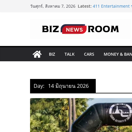
Skip
Latest:
411 Entertainment ร
วันศุกร์, สิงหาคม 7, 2026
to
ยกระดับสถาบันสอนศ
ทองหล่อ
content
‘RAKSAPHAN’ เปิดฉา
แรก รังสรรค์ “ผ้าลายน
ถ่ายทอดภูมิปัญญาท้อง
FOODNext SME D Nav
ทุน–ความรู้ หนุนธุรก
ททท. จับมือ TransNus
BIZ
TALK
CARS
MONEY & BA
โยงไทย–อินโดนีเซีย 
Asean Tourism และ 
ครั้งแรกของไทย! กก
‘#มากกว่ามหกรรมกีฬ
Day:
14 มิถุนายน 2026