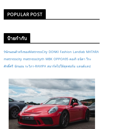
POPULAR POST
ป้ายกำกับ
9นักนอนตัวจริงของMattressCity
DONKI
Fashion
Landlab
MATARA
mattresscity
mattresscityth
MBK
OPPOA95
ดองกิ
ธนิสา วีระ
ศักดิ์ศรี
นักนอน
ระวิภา-RAVIPA
สมาร์ทไปให้สุดฟอร์ม
แลนด์แลป