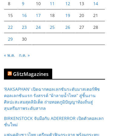
8
9
10
11
12
13
14
15
16
17
18
19
20
21
22
23
24
25
26
27
28
29
30
« พ.ค.
ก.ค. »
GlitzMagazines
‘RAKSAPHAN’ เปิดฉากคอลเลกชันระดับมาสเตอร์พีซ
คอลเลกชันแรก รังสรรค์ “ผ้าลายน้ำไหล” สู่ชิ้นงาน
ศิลปะสะสมสุดลิมิเต็ด ถ่ายทอดภูมิปัญญาท้องถิ่นสู่
สุนทรียภาพระดับสากล
BIRKENSTOCK จับมือกับ ADERERROR เปิดตัวคอลเลก
ชั่นใหม่
แฟนคลับชาวไทย เตรียมตัวฟินกระจาย พร้อมกระทบ