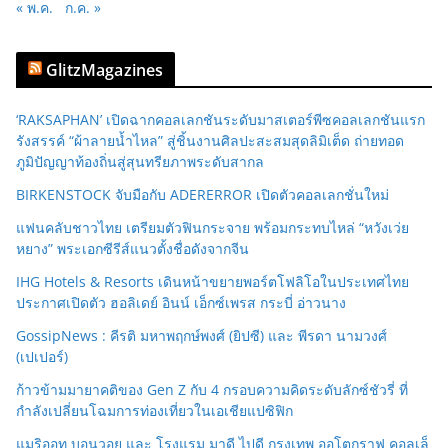
« พ.ค.
ก.ค. »
GlitzMagazines
‘RAKSAPHAN’ เปิดฉากคอลเลกชันระดับมาสเตอร์พีซคอลเลกชันแรก
รังสรรค์ “ผ้าลายน้ำไหล” สู่ชิ้นงานศิลปะสะสมสุดลิมิเต็ด ถ่ายทอด
ภูมิปัญญาท้องถิ่นสู่สุนทรียภาพระดับสากล
BIRKENSTOCK จับมือกับ ADERERROR เปิดตัวคอลเลกชั่นใหม่
แฟนคลับชาวไทย เตรียมตัวฟินกระจาย พร้อมกระทบไหล่ “หวังเว่ย
หยาง” พระเอกซีรีส์แนวตั้งชื่อดังจากจีน
IHG Hotels & Resorts เดินหน้าขยายพอร์ตโฟลิโอในประเทศไทย
ประกาศเปิดตัว ฮอลิเดย์ อินน์ เอ็กซ์เพรส กระบี่ อ่าวนาง
GossipNews : คีรติ มหาพฤกษ์พงศ์ (ยิปซี) และ พีรดา นามวงศ์
(เปเปอร์)
ก้าวข้ามมายาคติของ Gen Z กับ 4 กรอบความคิดระดับลักซ์ชัวรี่ ที่
กำลังเปลี่ยนโฉมการท่องเที่ยวในเอเชียแปซิฟิก
แมริออท บอนวอย และ โรงแรม มาดี ไปดี กรุงเทพ ออโตกราฟ คอลเล็