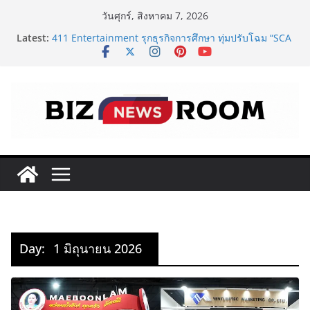
Skip
วันศุกร์, สิงหาคม 7, 2026
to
Latest:
411 Entertainment รุกธุรกิจการศึกษา ทุ่มปรับโฉม “SCA
content
PLUS” ยกระดับสถาบันสอนศิลปะการแสดงสู่มาตรฐาน
สากล ใจกลางทองหล่อ
‘RAKSAPHAN’ เปิดฉากคอลเลกชันระดับมาสเตอร์พีซคอล
เลกชันแรก รังสรรค์ “ผ้าลายน้ำไหล” สู่ชิ้นงานศิลปะสะสม
สุดลิมิเต็ด ถ่ายทอดภูมิปัญญาท้องถิ่นสู่สุนทรียภาพระดับ
สากล
FOODNext SME D Navigator โมเดลใหม่จาก SME D
Bank เชื่อมทุน–ความรู้ หนุนธุรกิจอาหารไทย
ททท. จับมือ TransNusa Airline – Traveloka ยกระดับ
การเชื่อมโยงไทย–อินโดนีเซีย ดันไทยสู่จุดหมายปลายทาง
คุณภาพ เชื่อม Asean Tourism และ Muslim-Friendly
Destination
ครั้งแรกของไทย! กกท.พลิกโฉมการชมเอเชียนเกมส์ ด้วย
แคมเปญ ‘#มากกว่ามหกรรมกีฬา ALL IN ASIAN GAMES’
Day:
1 มิถุนายน 2026