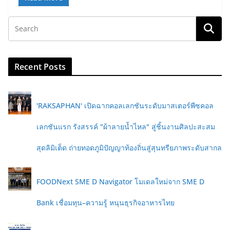
Recent Posts
'RAKSAPHAN' เปิดฉากคอลเลกชันระดับมาสเตอร์พีซคอล
เลกชันแรก รังสรรค์ "ผ้าลายน้ำไหล" สู่ชิ้นงานศิลปะสะสม
สุดลิมิเต็ด ถ่ายทอดภูมิปัญญาท้องถิ่นสู่สุนทรียภาพระดับสากล
FOODNext SME D Navigator โมเดลใหม่จาก SME D
Bank เชื่อมทุน–ความรู้ หนุนธุรกิจอาหารไทย