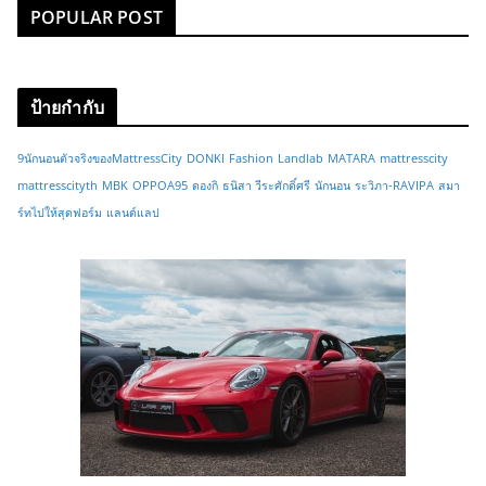
POPULAR POST
ป้ายกำกับ
9นักนอนตัวจริงของMattressCity
DONKI
Fashion
Landlab
MATARA
mattresscity
mattresscityth
MBK
OPPOA95
ดองกิ
ธนิสา วีระศักดิ์ศรี
นักนอน
ระวิภา-RAVIPA
สมา
ร์ทไปให้สุดฟอร์ม
แลนด์แลป