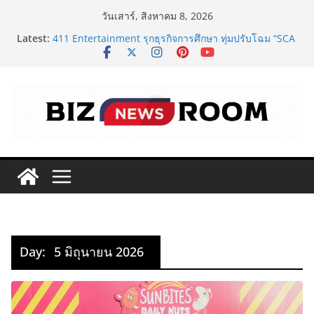
Skip
วันเสาร์, สิงหาคม 8, 2026
to
Latest:
411 Entertainment รุกธุรกิจการศึกษา ทุ่มปรับโฉม “SCA
content
PLUS” ยกระดับสถาบันสอนศิลปะการแสดงสู่มาตรฐาน
สากล ใจกลางทองหล่อ
‘RAKSAPHAN’ เปิดฉากคอลเลกชันระดับมาสเตอร์พีซคอล
เลกชันแรก รังสรรค์ “ผ้าลายน้ำไหล” สู่ชิ้นงานศิลปะสะสม
สุดลิมิเต็ด ถ่ายทอดภูมิปัญญาท้องถิ่นสู่สุนทรียภาพระดับ
สากล
FOODNext SME D Navigator โมเดลใหม่จาก SME D
Bank เชื่อมทุน–ความรู้ หนุนธุรกิจอาหารไทย
ททท. จับมือ TransNusa Airline – Traveloka ยกระดับ
การเชื่อมโยงไทย–อินโดนีเซีย ดันไทยสู่จุดหมายปลายทาง
คุณภาพ เชื่อม Asean Tourism และ Muslim-Friendly
Destination
ครั้งแรกของไทย! กกท.พลิกโฉมการชมเอเชียนเกมส์ ด้วย
แคมเปญ ‘#มากกว่ามหกรรมกีฬา ALL IN ASIAN GAMES’
Day:
5 มิถุนายน 2026