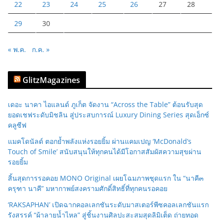
22
23
24
25
26
27
28
29
30
« พ.ค.
ก.ค. »
GlitzMagazines
เดอะ นาคา ไอแลนด์ ภูเก็ต จัดงาน “Across the Table” ต้อนรับสุด
ยอดเชฟระดับมิชลิน สู่ประสบการณ์ Luxury Dining Series สุดเอ็กซ์
คลูซีฟ
แมคโดนัลด์ ตอกย้ำพลังแห่งรอยยิ้ม ผ่านแคมเปญ ‘McDonald’s
Touch of Smile’ สนับสนุนให้ทุกคนได้มีโอกาสสัมผัสความสุขผ่าน
รอยยิ้ม
สิ้นสุดการรอคอย MONO Original เผยโฉมภาพชุดแรก ใน “นาคี๓
ครุฑา นาคี” มหากาพย์สงครามศักดิ์สิทธิ์ที่ทุกคนรอคอย
‘RAKSAPHAN’ เปิดฉากคอลเลกชันระดับมาสเตอร์พีซคอลเลกชันแรก
รังสรรค์ “ผ้าลายน้ำไหล” สู่ชิ้นงานศิลปะสะสมสุดลิมิเต็ด ถ่ายทอด