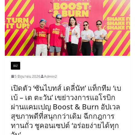
BIZ
5 มิถุนายน 2026
Admin2
เปิดตัว ‘ซันไบทส์ เดลี่นัท’ แท็กทีม ‘เบ
เบ้ – เต ตะวัน’ เขย่าวงการแอโรบิก
ผ่านแคมเปญ Boost & Burn อัปเวล
สุขภาพดีที่สนุกกว่าเดิม ฉีกกฎการ
ทานถั่ว ชูคอนเซปต์ ‘อร่อยง่ายได้ทุก
วัน’