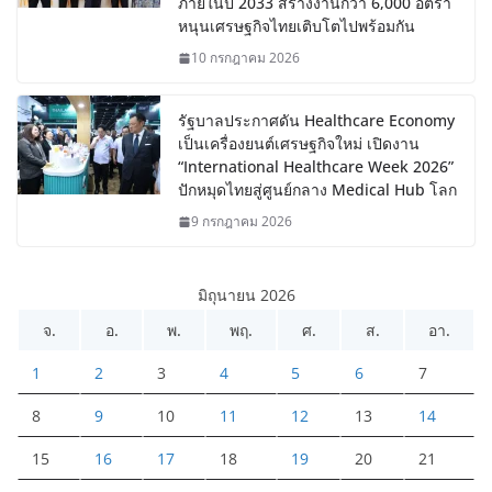
ภายในปี 2033 สร้างงานกว่า 6,000 อัตรา
หนุนเศรษฐกิจไทยเติบโตไปพร้อมกัน
10 กรกฎาคม 2026
รัฐบาลประกาศดัน Healthcare Economy
เป็นเครื่องยนต์เศรษฐกิจใหม่ เปิดงาน
“International Healthcare Week 2026”
ปักหมุดไทยสู่ศูนย์กลาง Medical Hub โลก
9 กรกฎาคม 2026
มิถุนายน 2026
จ.
อ.
พ.
พฤ.
ศ.
ส.
อา.
1
2
3
4
5
6
7
8
9
10
11
12
13
14
15
16
17
18
19
20
21