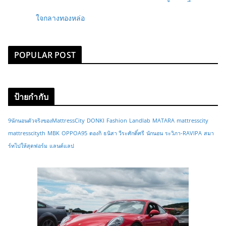
ใจกลางทองหล่อ
POPULAR POST
ป้ายกำกับ
9นักนอนตัวจริงของMattressCity
DONKI
Fashion
Landlab
MATARA
mattresscity
mattresscityth
MBK
OPPOA95
ดองกิ
ธนิสา วีระศักดิ์ศรี
นักนอน
ระวิภา-RAVIPA
สมา
ร์ทไปให้สุดฟอร์ม
แลนด์แลป