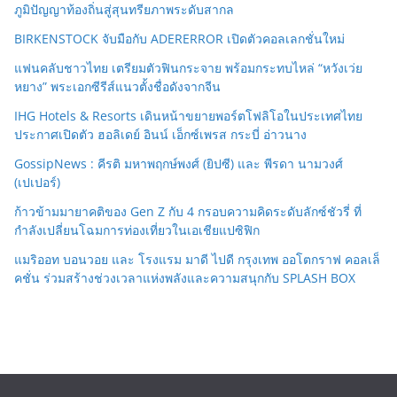
ภูมิปัญญาท้องถิ่นสู่สุนทรียภาพระดับสากล
BIRKENSTOCK จับมือกับ ADERERROR เปิดตัวคอลเลกชั่นใหม่
แฟนคลับชาวไทย เตรียมตัวฟินกระจาย พร้อมกระทบไหล่ “หวังเว่ย
หยาง” พระเอกซีรีส์แนวตั้งชื่อดังจากจีน
IHG Hotels & Resorts เดินหน้าขยายพอร์ตโฟลิโอในประเทศไทย
ประกาศเปิดตัว ฮอลิเดย์ อินน์ เอ็กซ์เพรส กระบี่ อ่าวนาง
GossipNews : คีรติ มหาพฤกษ์พงศ์ (ยิปซี) และ พีรดา นามวงศ์
(เปเปอร์)
ก้าวข้ามมายาคติของ Gen Z กับ 4 กรอบความคิดระดับลักซ์ชัวรี่ ที่
กำลังเปลี่ยนโฉมการท่องเที่ยวในเอเชียแปซิฟิก
แมริออท บอนวอย และ โรงแรม มาดี ไปดี กรุงเทพ ออโตกราฟ คอลเล็
คชั่น ร่วมสร้างช่วงเวลาแห่งพลังและความสนุกกับ SPLASH BOX