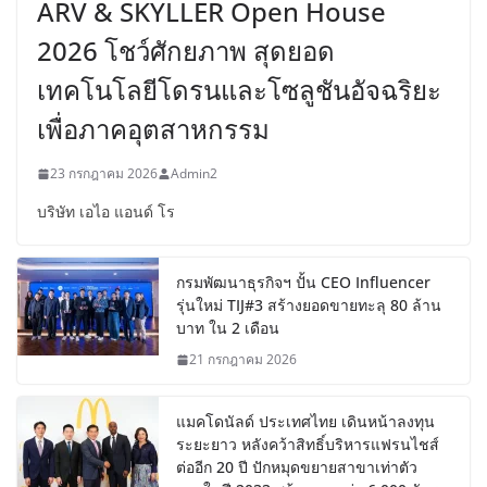
ARV & SKYLLER Open House
2026 โชว์ศักยภาพ สุดยอด
เทคโนโลยีโดรนและโซลูชันอัจฉริยะ
เพื่อภาคอุตสาหกรรม
23 กรกฎาคม 2026
Admin2
บริษัท เอไอ แอนด์ โร
กรมพัฒนาธุรกิจฯ ปั้น CEO Influencer
รุ่นใหม่ TIJ#3 สร้างยอดขายทะลุ 80 ล้าน
บาท ใน 2 เดือน
21 กรกฎาคม 2026
แมคโดนัลด์ ประเทศไทย เดินหน้าลงทุน
ระยะยาว หลังคว้าสิทธิ์บริหารแฟรนไชส์
ต่ออีก 20 ปี ปักหมุดขยายสาขาเท่าตัว