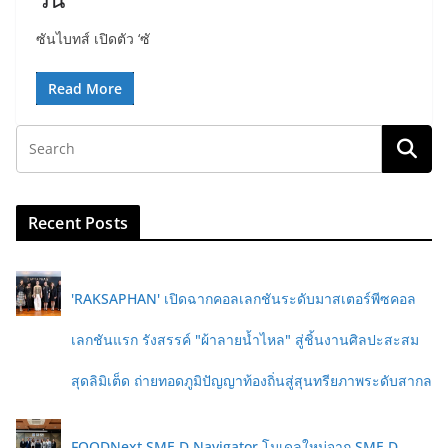
ซันไบทส์ เปิดตัว ‘ซั
Read More
Recent Posts
'RAKSAPHAN' เปิดฉากคอลเลกชันระดับมาสเตอร์พีซคอล
เลกชันแรก รังสรรค์ "ผ้าลายน้ำไหล" สู่ชิ้นงานศิลปะสะสม
สุดลิมิเต็ด ถ่ายทอดภูมิปัญญาท้องถิ่นสู่สุนทรียภาพระดับสากล
FOODNext SME D Navigator โมเดลใหม่จาก SME D