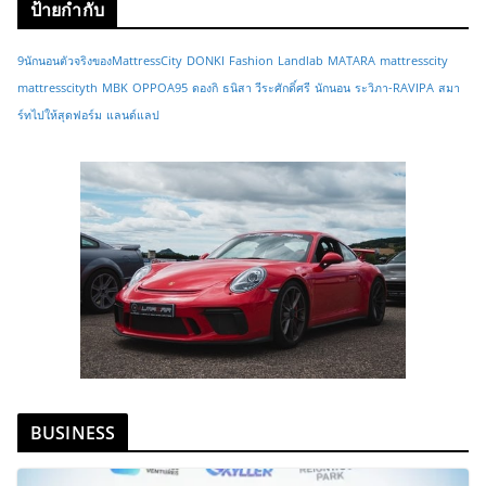
ป้ายกำกับ
9นักนอนตัวจริงของMattressCity
DONKI
Fashion
Landlab
MATARA
mattresscity
mattresscityth
MBK
OPPOA95
ดองกิ
ธนิสา วีระศักดิ์ศรี
นักนอน
ระวิภา-RAVIPA
สมา
ร์ทไปให้สุดฟอร์ม
แลนด์แลป
BUSINESS