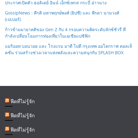
ประกาศเปิดตัว ฮอลิเดย์ อินน์ เอ็กซ์เพรส กระบี่ อ่าวนาง
GossipNews : คีรติ มหาพฤกษ์พงศ์ (ยิปซี) และ พีรดา นามวงศ์
(เปเปอร์)
ก้าวข้ามมายาคติของ Gen Z กับ 4 กรอบความคิดระดับลักซ์ชัวรี่ ที่
กำลังเปลี่ยนโฉมการท่องเที่ยวในเอเชียแปซิฟิก
แมริออท บอนวอย และ โรงแรม มาดี ไปดี กรุงเทพ ออโตกราฟ คอลเล็
คชั่น ร่วมสร้างช่วงเวลาแห่งพลังและความสนุกกับ SPLASH BOX
ฟีดที่ไม่รู้จัก
ฟีดที่ไม่รู้จัก
ฟีดที่ไม่รู้จัก