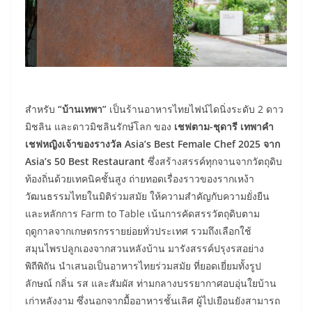
สำหรับ
“บ้านเทพา”
เป็นร้านอาหารไทยไฟน์ไดนิ่งระดับ 2 ดาว
มิชลิน และดาวมิชลินรักษ์โลก ของ
เชฟตาม-ชุดารี เทพาคำ
เชฟหญิงเจ้าของรางวัล Asia’s Best Female Chef 2025 จาก
Asia’s 50 Best Restaurant
ซึ่งสร้างสรรค์ทุกจานจากวัตถุดิบ
ท้องถิ่นด้วยเทคนิคชั้นสูง ถ่ายทอดเรื่องราวของรากเหง้า
วัฒนธรรมไทยในมิติร่วมสมัย ให้ความสำคัญกับความยั่งยืน
และหลักการ Farm to Table เน้นการคัดสรรวัตถุดิบตาม
ฤดูกาลจากเกษตรกรรายย่อยทั่วประเทศ รวมถึงเลือกใช้
สมุนไพรปลูกเองจากสวนหลังบ้าน มารังสรรค์ปรุงรสอย่าง
พิถีพิถัน นำเสนอเป็นอาหารไทยร่วมสมัย ที่ยอดเยี่ยมทั้งรูป
ลักษณ์ กลิ่น รส และสัมผัส ท่ามกลางบรรยากาศอบอุ่นใยบ้าน
เก่าหลังงาม ซึ่งนอกจากมื้ออาหารชั้นเลิศ ผู้ไปเยือนยังสามารถ