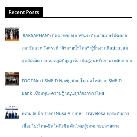
Recent Posts
'RAKSAPHAN' เปิดฉากคอลเลกชันระดับมาสเตอร์พีซคอล
เลกชันแรก รังสรรค์ "ผ้าลายน้ำไหล" สู่ชิ้นงานศิลปะสะสม
สุดลิมิเต็ด ถ่ายทอดภูมิปัญญาท้องถิ่นสู่สุนทรียภาพระดับสากล
FOODNext SME D Navigator โมเดลใหม่จาก SME D
Bank เชื่อมทุน–ความรู้ หนุนธุรกิจอาหารไทย
ททท. จับมือ TransNusa Airline – Traveloka ยกระดับการ
เชื่อมโยงไทย–อินโดนีเซีย ดันไทยสู่จุดหมายปลายทาง