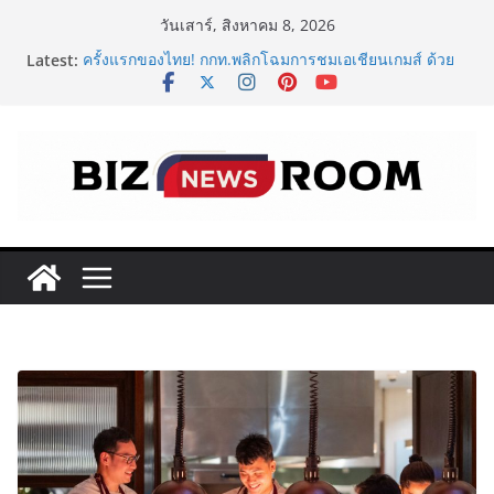
Skip
วันเสาร์, สิงหาคม 8, 2026
to
Latest:
ครั้งแรกของไทย! กกท.พลิกโฉมการชมเอเชียนเกมส์ ด้วย
content
แคมเปญ ‘#มากกว่ามหกรรมกีฬา ALL IN ASIAN GAMES’
411 Entertainment รุกธุรกิจการศึกษา ทุ่มปรับโฉม “SCA
PLUS” ยกระดับสถาบันสอนศิลปะการแสดงสู่มาตรฐาน
สากล ใจกลางทองหล่อ
‘RAKSAPHAN’ เปิดฉากคอลเลกชันระดับมาสเตอร์พีซคอล
เลกชันแรก รังสรรค์ “ผ้าลายน้ำไหล” สู่ชิ้นงานศิลปะสะสม
สุดลิมิเต็ด ถ่ายทอดภูมิปัญญาท้องถิ่นสู่สุนทรียภาพระดับ
สากล
FOODNext SME D Navigator โมเดลใหม่จาก SME D
Bank เชื่อมทุน–ความรู้ หนุนธุรกิจอาหารไทย
ททท. จับมือ TransNusa Airline – Traveloka ยกระดับ
การเชื่อมโยงไทย–อินโดนีเซีย ดันไทยสู่จุดหมายปลายทาง
คุณภาพ เชื่อม Asean Tourism และ Muslim-Friendly
Destination