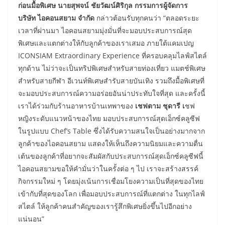
ก่อนมื้อพิเศษ นายสุพจน์ ชัยวัฒน์ศิริกุล กรรมการผู้จัดการ
บริษัท ไอคอนสยาม จำกัด
กล่าวต้อนรับทุกคนว่า “ตลอดระยะ
เวลาที่ผ่านมา ไอคอนสยามมุ่งมั่นที่จะมอบประสบการณ์สุด
พิเศษและแตกต่างให้กับลูกค้าของเราเสมอ ภายใต้แคมเปญ
ICONSIAM Extraordinary Experience ที่ครอบคลุมไลฟ์สไตล์
ทุกด้าน ไม่ว่าจะเป็นทริปพิเศษสำหรับสายท่องเที่ยว แมตช์พิเศษ
สำหรับสายกีฬา อีเวนท์พิเศษสำรับสายบันเทิง รวมถึงมื้อพิเศษที่
จะมอบประสบการณ์ความอร่อยอันน่าประทับใจที่สุด และครั้งนี้
เราได้ร่วมกับร้านอาหารบ้านเทพาของ
เชฟตาม ชุดารี เ
ชฟ
หญิงระดับแนวหน้าของไทย มอบประสบการณ์สุดเอ็กซ์คลูซีฟ
ในรูปแบบ Chef’s Table ซึ่งได้รับความสนใจเป็นอย่างมากจาก
ลูกค้าของไอคอนสยาม แสดงให้เห็นถึงความนิยมและความตื่น
เต้นของลูกค้าที่อยากจะสัมผัสกับประสบการณ์สุดเอ็กซ์คลูซีฟนี้
ไอคอนสยามขอให้คำมั่นว่าในครั้งต่อ ๆ ไป เราจะสร้างสรรค์
กิจกรรมใหม่ ๆ โดยมุ่งเน้นการเชื่อมโยงความเป็นที่สุดของไทย
เข้ากับที่สุดของโลก เพื่อมอบประสบการณ์ที่แตกต่าง ในทุกไลฟ์
สไตล์ ให้ลูกค้าคนสำคัญของเรารู้สึกพิเศษยิ่งขึ้นไปอีกอย่าง
แน่นอน”