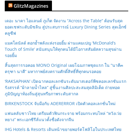
GlitzMagazines
เดอะ นาคา ไอแลนด์ ภูเก็ต จัดงาน “Across the Table” ต้อนรับสุด
ยอดเชฟระดับมิชลิน สู่ประสบการณ์ Luxury Dining Series สุดเอ็กซ์
คลูซีฟ
แมคโดนัลด์ ตอกย้ำพลังแห่งรอยยิ้ม ผ่านแคมเปญ ‘McDonald’s
Touch of Smile’ สนับสนุนให้ทุกคนได้มีโอกาสสัมผัสความสุขผ่าน
รอยยิ้ม
สิ้นสุดการรอคอย MONO Original เผยโฉมภาพชุดแรก ใน “นาคี๓
ครุฑา นาคี” มหากาพย์สงครามศักดิ์สิทธิ์ที่ทุกคนรอคอย
‘RAKSAPHAN’ เปิดฉากคอลเลกชันระดับมาสเตอร์พีซคอลเลกชันแรก
รังสรรค์ “ผ้าลายน้ำไหล” สู่ชิ้นงานศิลปะสะสมสุดลิมิเต็ด ถ่ายทอด
ภูมิปัญญาท้องถิ่นสู่สุนทรียภาพระดับสากล
BIRKENSTOCK จับมือกับ ADERERROR เปิดตัวคอลเลกชั่นใหม่
แฟนคลับชาวไทย เตรียมตัวฟินกระจาย พร้อมกระทบไหล่ “หวังเว่ย
หยาง” พระเอกซีรีส์แนวตั้งชื่อดังจากจีน
IHG Hotels & Resorts เดินหน้าขยายพอร์ตโฟลิโอในประเทศไทย