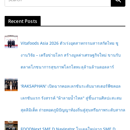
Recent Posts
Vitafoods Asia 2026 ตัวเร่งอุตสาหกรรมสารสกัดไทย ชู
งานวิจัย – เครือข่ายโลก สร้างมูลค่าเศรษฐกิจใหม่ ขานรับ
ตลาดโภชนาการสุขภาพโลกโตทะลุล้านล้านดอลลาร์
'RAKSAPHAN' เปิดฉากคอลเลกชันระดับมาสเตอร์พีซคอล
เลกชันแรก รังสรรค์ "ผ้าลายน้ำไหล" สู่ชิ้นงานศิลปะสะสม
สุดลิมิเต็ด ถ่ายทอดภูมิปัญญาท้องถิ่นสู่สุนทรียภาพระดับสากล
FOODNext SME D Navigator โมเดลใหม่จาก SME D