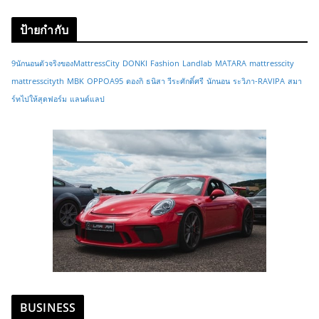
ป้ายกำกับ
9นักนอนตัวจริงของMattressCity
DONKI
Fashion
Landlab
MATARA
mattresscity
mattresscityth
MBK
OPPOA95
ดองกิ
ธนิสา วีระศักดิ์ศรี
นักนอน
ระวิภา-RAVIPA
สมา
ร์ทไปให้สุดฟอร์ม
แลนด์แลป
BUSINESS