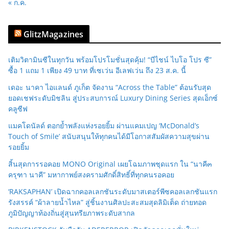
« ก.ค.
GlitzMagazines
เติมวิตามินซีในทุกวัน พร้อมโปรโมชั่นสุดคุ้ม! “บีไชน์ ไบโอ โปร ซี”
ซื้อ 1 แถม 1 เพียง 49 บาท ที่เซเว่น อีเลฟเว่น ถึง 23 ส.ค. นี้
เดอะ นาคา ไอแลนด์ ภูเก็ต จัดงาน “Across the Table” ต้อนรับสุด
ยอดเชฟระดับมิชลิน สู่ประสบการณ์ Luxury Dining Series สุดเอ็กซ์
คลูซีฟ
แมคโดนัลด์ ตอกย้ำพลังแห่งรอยยิ้ม ผ่านแคมเปญ ‘McDonald’s
Touch of Smile’ สนับสนุนให้ทุกคนได้มีโอกาสสัมผัสความสุขผ่าน
รอยยิ้ม
สิ้นสุดการรอคอย MONO Original เผยโฉมภาพชุดแรก ใน “นาคี๓
ครุฑา นาคี” มหากาพย์สงครามศักดิ์สิทธิ์ที่ทุกคนรอคอย
‘RAKSAPHAN’ เปิดฉากคอลเลกชันระดับมาสเตอร์พีซคอลเลกชันแรก
รังสรรค์ “ผ้าลายน้ำไหล” สู่ชิ้นงานศิลปะสะสมสุดลิมิเต็ด ถ่ายทอด
ภูมิปัญญาท้องถิ่นสู่สุนทรียภาพระดับสากล