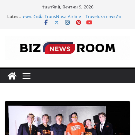
Skip
วันอาทิตย์, สิงหาคม 9, 2026
to
Latest:
ททท. จับมือ TransNusa Airline – Traveloka ยกระดับ
content
การเชื่อมโยงไทย–อินโดนีเซีย ดันไทยสู่จุดหมายปลายทาง
คุณภาพ เชื่อม Asean Tourism และ Muslim-Friendly
Destination
ครั้งแรกของไทย! กกท.พลิกโฉมการชมเอเชียนเกมส์ ด้วย
แคมเปญ ‘#มากกว่ามหกรรมกีฬา ALL IN ASIAN GAMES’
Vitafoods Asia 2026 ตัวเร่งอุตสาหกรรมสารสกัดไทย ชู
งานวิจัย – เครือข่ายโลก สร้างมูลค่าเศรษฐกิจใหม่ ขานรับ
ตลาดโภชนาการสุขภาพโลกโตทะลุล้านล้านดอลลาร์
‘RAKSAPHAN’ เปิดฉากคอลเลกชันระดับมาสเตอร์พีซคอล
เลกชันแรก รังสรรค์ “ผ้าลายน้ำไหล” สู่ชิ้นงานศิลปะสะสม
สุดลิมิเต็ด ถ่ายทอดภูมิปัญญาท้องถิ่นสู่สุนทรียภาพระดับ
สากล
FOODNext SME D Navigator โมเดลใหม่จาก SME D
Bank เชื่อมทุน–ความรู้ หนุนธุรกิจอาหารไทย