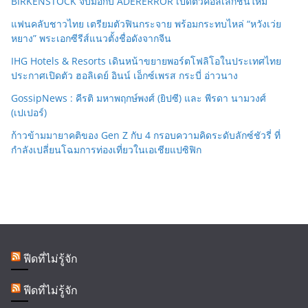
BIRKENSTOCK จับมือกับ ADERERROR เปิดตัวคอลเลกชั่นใหม่
แฟนคลับชาวไทย เตรียมตัวฟินกระจาย พร้อมกระทบไหล่ “หวังเว่ย
หยาง” พระเอกซีรีส์แนวตั้งชื่อดังจากจีน
IHG Hotels & Resorts เดินหน้าขยายพอร์ตโฟลิโอในประเทศไทย
ประกาศเปิดตัว ฮอลิเดย์ อินน์ เอ็กซ์เพรส กระบี่ อ่าวนาง
GossipNews : คีรติ มหาพฤกษ์พงศ์ (ยิปซี) และ พีรดา นามวงศ์
(เปเปอร์)
ก้าวข้ามมายาคติของ Gen Z กับ 4 กรอบความคิดระดับลักซ์ชัวรี่ ที่
กำลังเปลี่ยนโฉมการท่องเที่ยวในเอเชียแปซิฟิก
ฟีดที่ไม่รู้จัก
ฟีดที่ไม่รู้จัก