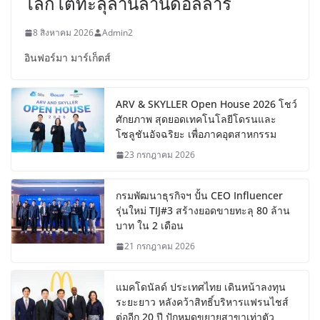
โลกโตทะลุล้านล้านดอลลาร์
8 สิงหาคม 2026
Admin2
อินฟอร์มา มาร์เก็ตส์
ARV & SKYLLER Open House 2026 โชว์
ศักยภาพ สุดยอดเทคโนโลยีโดรนและ
โซลูชันอัจฉริยะ เพื่อภาคอุตสาหกรรม
23 กรกฎาคม 2026
กรมพัฒนาธุรกิจฯ ปั้น CEO Influencer
รุ่นใหม่ TIJ#3 สร้างยอดขายทะลุ 80 ล้าน
บาท ใน 2 เดือน
21 กรกฎาคม 2026
แมคโดนัลด์ ประเทศไทย เดินหน้าลงทุน
ระยะยาว หลังคว้าสิทธิ์บริหารแฟรนไชส์
ต่ออีก 20 ปี ปักหมุดขยายสาขาเท่าตัว