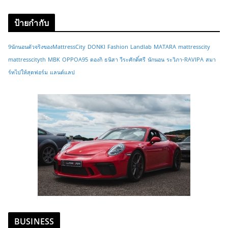
ป้ายกำกับ
9นักนอนตัวจริงของMattressCity
DONKI
Fashion
Landlab
MATARA
mattresscity
mattresscityth
MBK
OPPOA95
ดองกิ
ธนิสา วีระศักดิ์ศรี
นักนอน
ระวิภา-RAVIPA
สมา
ร์ทไปให้สุดฟอร์ม
แลนด์แลป
BUSINESS