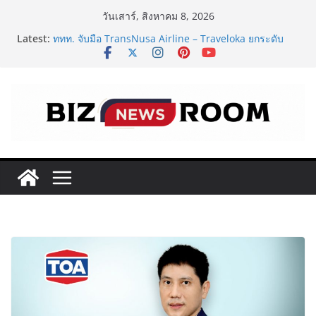
Skip
วันเสาร์, สิงหาคม 8, 2026
to
Latest:
ททท. จับมือ TransNusa Airline – Traveloka ยกระดับ
content
การเชื่อมโยงไทย–อินโดนีเซีย ดันไทยสู่จุดหมายปลายทาง
คุณภาพ เชื่อม Asean Tourism และ Muslim-Friendly
Destination
ครั้งแรกของไทย! กกท.พลิกโฉมการชมเอเชียนเกมส์ ด้วย
แคมเปญ ‘#มากกว่ามหกรรมกีฬา ALL IN ASIAN GAMES’
Vitafoods Asia 2026 ตัวเร่งอุตสาหกรรมสารสกัดไทย ชู
งานวิจัย – เครือข่ายโลก สร้างมูลค่าเศรษฐกิจใหม่ ขานรับ
ตลาดโภชนาการสุขภาพโลกโตทะลุล้านล้านดอลลาร์
‘RAKSAPHAN’ เปิดฉากคอลเลกชันระดับมาสเตอร์พีซคอล
เลกชันแรก รังสรรค์ “ผ้าลายน้ำไหล” สู่ชิ้นงานศิลปะสะสม
สุดลิมิเต็ด ถ่ายทอดภูมิปัญญาท้องถิ่นสู่สุนทรียภาพระดับ
สากล
FOODNext SME D Navigator โมเดลใหม่จาก SME D
Bank เชื่อมทุน–ความรู้ หนุนธุรกิจอาหารไทย