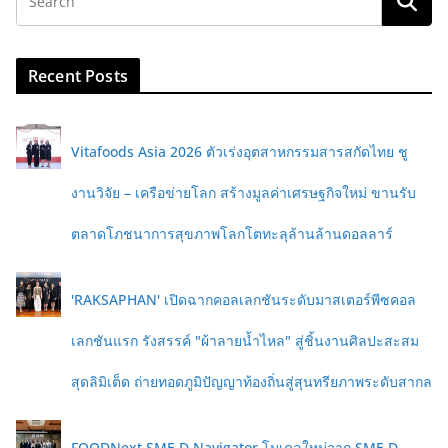
Recent Posts
Vitafoods Asia 2026 ตัวเร่งอุตสาหกรรมสารสกัดไทย ชู
งานวิจัย – เครือข่ายโลก สร้างมูลค่าเศรษฐกิจใหม่ ขานรับ
ตลาดโภชนาการสุขภาพโลกโตทะลุล้านล้านดอลลาร์
'RAKSAPHAN' เปิดฉากคอลเลกชันระดับมาสเตอร์พีซคอล
เลกชันแรก รังสรรค์ "ผ้าลายน้ำไหล" สู่ชิ้นงานศิลปะสะสม
สุดลิมิเต็ด ถ่ายทอดภูมิปัญญาท้องถิ่นสู่สุนทรียภาพระดับสากล
FOODNext SME D Navigator โมเดลใหม่จาก SME D