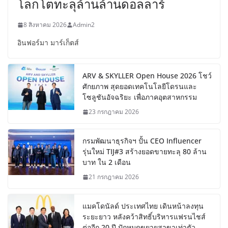
โลกโตทะลุล้านล้านดอลลาร์
8 สิงหาคม 2026
Admin2
อินฟอร์มา มาร์เก็ตส์
ARV & SKYLLER Open House 2026 โชว์
ศักยภาพ สุดยอดเทคโนโลยีโดรนและ
โซลูชันอัจฉริยะ เพื่อภาคอุตสาหกรรม
23 กรกฎาคม 2026
กรมพัฒนาธุรกิจฯ ปั้น CEO Influencer
รุ่นใหม่ TIJ#3 สร้างยอดขายทะลุ 80 ล้าน
บาท ใน 2 เดือน
21 กรกฎาคม 2026
แมคโดนัลด์ ประเทศไทย เดินหน้าลงทุน
ระยะยาว หลังคว้าสิทธิ์บริหารแฟรนไชส์
ต่ออีก 20 ปี ปักหมุดขยายสาขาเท่าตัว