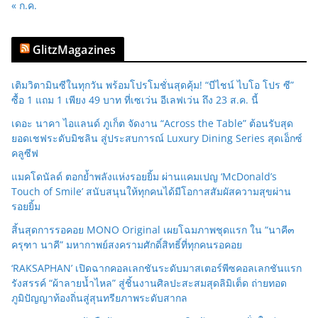
« ก.ค.
GlitzMagazines
เติมวิตามินซีในทุกวัน พร้อมโปรโมชั่นสุดคุ้ม! “บีไชน์ ไบโอ โปร ซี”
ซื้อ 1 แถม 1 เพียง 49 บาท ที่เซเว่น อีเลฟเว่น ถึง 23 ส.ค. นี้
เดอะ นาคา ไอแลนด์ ภูเก็ต จัดงาน “Across the Table” ต้อนรับสุด
ยอดเชฟระดับมิชลิน สู่ประสบการณ์ Luxury Dining Series สุดเอ็กซ์
คลูซีฟ
แมคโดนัลด์ ตอกย้ำพลังแห่งรอยยิ้ม ผ่านแคมเปญ ‘McDonald’s
Touch of Smile’ สนับสนุนให้ทุกคนได้มีโอกาสสัมผัสความสุขผ่าน
รอยยิ้ม
สิ้นสุดการรอคอย MONO Original เผยโฉมภาพชุดแรก ใน “นาคี๓
ครุฑา นาคี” มหากาพย์สงครามศักดิ์สิทธิ์ที่ทุกคนรอคอย
‘RAKSAPHAN’ เปิดฉากคอลเลกชันระดับมาสเตอร์พีซคอลเลกชันแรก
รังสรรค์ “ผ้าลายน้ำไหล” สู่ชิ้นงานศิลปะสะสมสุดลิมิเต็ด ถ่ายทอด
ภูมิปัญญาท้องถิ่นสู่สุนทรียภาพระดับสากล