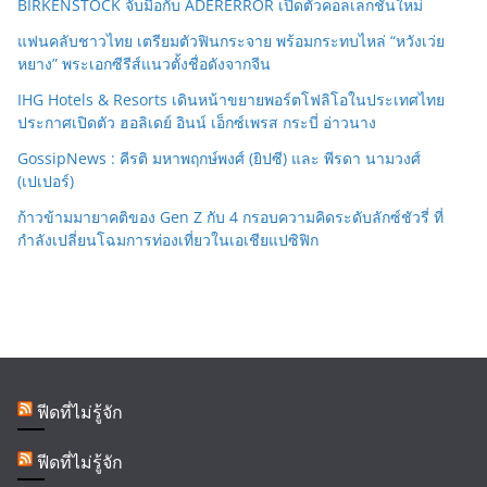
BIRKENSTOCK จับมือกับ ADERERROR เปิดตัวคอลเลกชั่นใหม่
แฟนคลับชาวไทย เตรียมตัวฟินกระจาย พร้อมกระทบไหล่ “หวังเว่ย
หยาง” พระเอกซีรีส์แนวตั้งชื่อดังจากจีน
IHG Hotels & Resorts เดินหน้าขยายพอร์ตโฟลิโอในประเทศไทย
ประกาศเปิดตัว ฮอลิเดย์ อินน์ เอ็กซ์เพรส กระบี่ อ่าวนาง
GossipNews : คีรติ มหาพฤกษ์พงศ์ (ยิปซี) และ พีรดา นามวงศ์
(เปเปอร์)
ก้าวข้ามมายาคติของ Gen Z กับ 4 กรอบความคิดระดับลักซ์ชัวรี่ ที่
กำลังเปลี่ยนโฉมการท่องเที่ยวในเอเชียแปซิฟิก
ฟีดที่ไม่รู้จัก
ฟีดที่ไม่รู้จัก