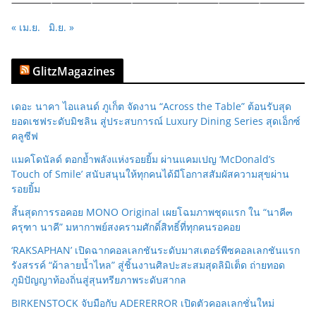
« เม.ย.
มิ.ย. »
GlitzMagazines
เดอะ นาคา ไอแลนด์ ภูเก็ต จัดงาน “Across the Table” ต้อนรับสุด
ยอดเชฟระดับมิชลิน สู่ประสบการณ์ Luxury Dining Series สุดเอ็กซ์
คลูซีฟ
แมคโดนัลด์ ตอกย้ำพลังแห่งรอยยิ้ม ผ่านแคมเปญ ‘McDonald’s
Touch of Smile’ สนับสนุนให้ทุกคนได้มีโอกาสสัมผัสความสุขผ่าน
รอยยิ้ม
สิ้นสุดการรอคอย MONO Original เผยโฉมภาพชุดแรก ใน “นาคี๓
ครุฑา นาคี” มหากาพย์สงครามศักดิ์สิทธิ์ที่ทุกคนรอคอย
‘RAKSAPHAN’ เปิดฉากคอลเลกชันระดับมาสเตอร์พีซคอลเลกชันแรก
รังสรรค์ “ผ้าลายน้ำไหล” สู่ชิ้นงานศิลปะสะสมสุดลิมิเต็ด ถ่ายทอด
ภูมิปัญญาท้องถิ่นสู่สุนทรียภาพระดับสากล
BIRKENSTOCK จับมือกับ ADERERROR เปิดตัวคอลเลกชั่นใหม่