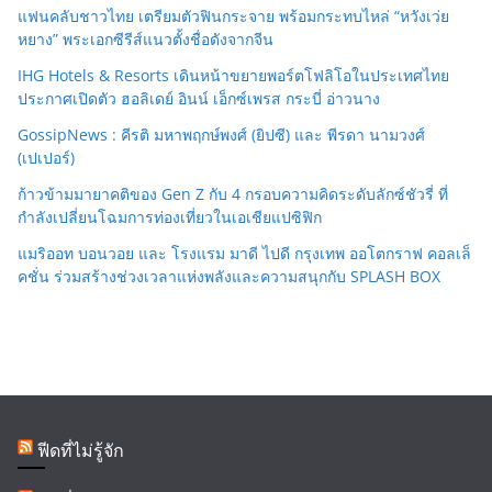
แฟนคลับชาวไทย เตรียมตัวฟินกระจาย พร้อมกระทบไหล่ “หวังเว่ย
หยาง” พระเอกซีรีส์แนวตั้งชื่อดังจากจีน
IHG Hotels & Resorts เดินหน้าขยายพอร์ตโฟลิโอในประเทศไทย
ประกาศเปิดตัว ฮอลิเดย์ อินน์ เอ็กซ์เพรส กระบี่ อ่าวนาง
GossipNews : คีรติ มหาพฤกษ์พงศ์ (ยิปซี) และ พีรดา นามวงศ์
(เปเปอร์)
ก้าวข้ามมายาคติของ Gen Z กับ 4 กรอบความคิดระดับลักซ์ชัวรี่ ที่
กำลังเปลี่ยนโฉมการท่องเที่ยวในเอเชียแปซิฟิก
แมริออท บอนวอย และ โรงแรม มาดี ไปดี กรุงเทพ ออโตกราฟ คอลเล็
คชั่น ร่วมสร้างช่วงเวลาแห่งพลังและความสนุกกับ SPLASH BOX
ฟีดที่ไม่รู้จัก