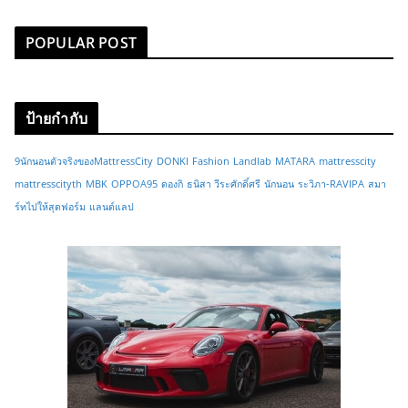
POPULAR POST
ป้ายกำกับ
9นักนอนตัวจริงของMattressCity
DONKI
Fashion
Landlab
MATARA
mattresscity
mattresscityth
MBK
OPPOA95
ดองกิ
ธนิสา วีระศักดิ์ศรี
นักนอน
ระวิภา-RAVIPA
สมา
ร์ทไปให้สุดฟอร์ม
แลนด์แลป