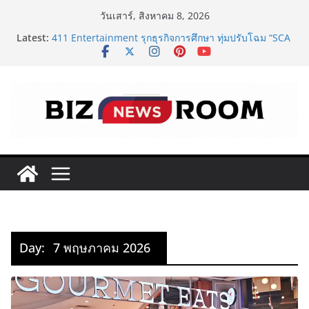
Skip
วันเสาร์, สิงหาคม 8, 2026
to
Latest:
411 Entertainment รุกธุรกิจการศึกษา ทุ่มปรับโฉม “SCA
content
PLUS” ยกระดับสถาบันสอนศิลปะการแสดงสู่มาตรฐาน
สากล ใจกลางทองหล่อ
‘RAKSAPHAN’ เปิดฉากคอลเลกชันระดับมาสเตอร์พีซคอล
เลกชันแรก รังสรรค์ “ผ้าลายน้ำไหล” สู่ชิ้นงานศิลปะสะสม
สุดลิมิเต็ด ถ่ายทอดภูมิปัญญาท้องถิ่นสู่สุนทรียภาพระดับ
สากล
FOODNext SME D Navigator โมเดลใหม่จาก SME D
Bank เชื่อมทุน–ความรู้ หนุนธุรกิจอาหารไทย
ททท. จับมือ TransNusa Airline – Traveloka ยกระดับ
การเชื่อมโยงไทย–อินโดนีเซีย ดันไทยสู่จุดหมายปลายทาง
คุณภาพ เชื่อม Asean Tourism และ Muslim-Friendly
Destination
ครั้งแรกของไทย! กกท.พลิกโฉมการชมเอเชียนเกมส์ ด้วย
แคมเปญ ‘#มากกว่ามหกรรมกีฬา ALL IN ASIAN GAMES’
Day:
7 พฤษภาคม 2026