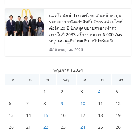
แมคโดนัลด์ ประเทศไทย เดินหน้าลงทุน
ระยะยาว หลังคว้าสิทธิ์บริหารแฟรนไชส์
ต่ออีก 20 ปี ปักหมุดขยายสาขาเท่าตัว
ภายในปี 2033 สร้างงานกว่า 6,000 อัตรา
หนุนเศรษฐกิจไทยเติบโตไปพร้อมกัน
10 กรกฎาคม 2026
พฤษภาคม 2024
จ.
อ.
พ.
พฤ.
ศ.
ส.
อา.
1
2
3
4
5
6
7
8
9
10
11
12
13
14
15
16
17
18
19
20
21
22
23
24
25
26