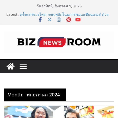
Skip
วันอาทิตย์, สิงหาคม 9, 2026
ททท. จับมือ TransNusa Airline – Traveloka ยกระดับ
to
Latest:
การเชื่อมโยงไทย–อินโดนีเซีย ดันไทยสู่จุดหมายปลายทาง
content
คุณภาพ เชื่อม Asean Tourism และ Muslim-Friendly
Destination
ครั้งแรกของไทย! กกท.พลิกโฉมการชมเอเชียนเกมส์ ด้วย
แคมเปญ ‘#มากกว่ามหกรรมกีฬา ALL IN ASIAN GAMES’
Vitafoods Asia 2026 ตัวเร่งอุตสาหกรรมสารสกัดไทย ชู
งานวิจัย – เครือข่ายโลก สร้างมูลค่าเศรษฐกิจใหม่ ขานรับ
ตลาดโภชนาการสุขภาพโลกโตทะลุล้านล้านดอลลาร์
‘RAKSAPHAN’ เปิดฉากคอลเลกชันระดับมาสเตอร์พีซคอล
เลกชันแรก รังสรรค์ “ผ้าลายน้ำไหล” สู่ชิ้นงานศิลปะสะสม
สุดลิมิเต็ด ถ่ายทอดภูมิปัญญาท้องถิ่นสู่สุนทรียภาพระดับ
สากล
FOODNext SME D Navigator โมเดลใหม่จาก SME D
Bank เชื่อมทุน–ความรู้ หนุนธุรกิจอาหารไทย
Month:
พฤษภาคม 2024