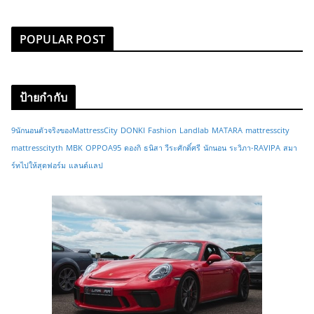
POPULAR POST
ป้ายกำกับ
9นักนอนตัวจริงของMattressCity
DONKI
Fashion
Landlab
MATARA
mattresscity
mattresscityth
MBK
OPPOA95
ดองกิ
ธนิสา วีระศักดิ์ศรี
นักนอน
ระวิภา-RAVIPA
สมา
ร์ทไปให้สุดฟอร์ม
แลนด์แลป