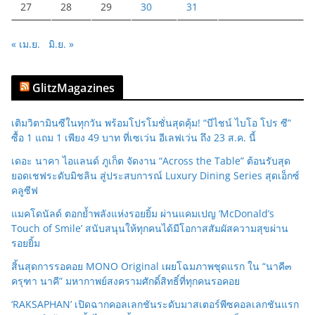
27
28
29
30
31
« เม.ย.
มิ.ย. »
GlitzMagazines
เติมวิตามินซีในทุกวัน พร้อมโปรโมชั่นสุดคุ้ม! “บีไชน์ ไบโอ โปร ซี”
ซื้อ 1 แถม 1 เพียง 49 บาท ที่เซเว่น อีเลฟเว่น ถึง 23 ส.ค. นี้
เดอะ นาคา ไอแลนด์ ภูเก็ต จัดงาน “Across the Table” ต้อนรับสุด
ยอดเชฟระดับมิชลิน สู่ประสบการณ์ Luxury Dining Series สุดเอ็กซ์
คลูซีฟ
แมคโดนัลด์ ตอกย้ำพลังแห่งรอยยิ้ม ผ่านแคมเปญ ‘McDonald’s
Touch of Smile’ สนับสนุนให้ทุกคนได้มีโอกาสสัมผัสความสุขผ่าน
รอยยิ้ม
สิ้นสุดการรอคอย MONO Original เผยโฉมภาพชุดแรก ใน “นาคี๓
ครุฑา นาคี” มหากาพย์สงครามศักดิ์สิทธิ์ที่ทุกคนรอคอย
‘RAKSAPHAN’ เปิดฉากคอลเลกชันระดับมาสเตอร์พีซคอลเลกชันแรก