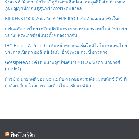
รังสรรค์ “ผ้าลายน้ำไหล” สู่ชิ้นงานศิลปะสะสมสุดลิมิเต็ด ถ่ายทอด
ภูมิปัญญาท้องถิ่นสู่สุนทรียภาพระดับสากล
BIRKENSTOCK จับมือกับ ADERERROR เปิดตัวคอลเลกชั่นใหม่
แฟนคลับชาวไทย เตรียมตัวฟินกระจาย พร้อมกระทบไหล่ “หวังเว่ย
หยาง” พระเอกซีรีส์แนวตั้งชื่อดังจากจีน
IHG Hotels & Resorts เดินหน้าขยายพอร์ตโฟลิโอในประเทศไทย
ประกาศเปิดตัว ฮอลิเดย์ อินน์ เอ็กซ์เพรส กระบี่ อ่าวนาง
GossipNews : คีรติ มหาพฤกษ์พงศ์ (ยิปซี) และ พีรดา นามวงศ์
(เปเปอร์)
ก้าวข้ามมายาคติของ Gen Z กับ 4 กรอบความคิดระดับลักซ์ชัวรี่ ที่
กำลังเปลี่ยนโฉมการท่องเที่ยวในเอเชียแปซิฟิก
ฟีดที่ไม่รู้จัก