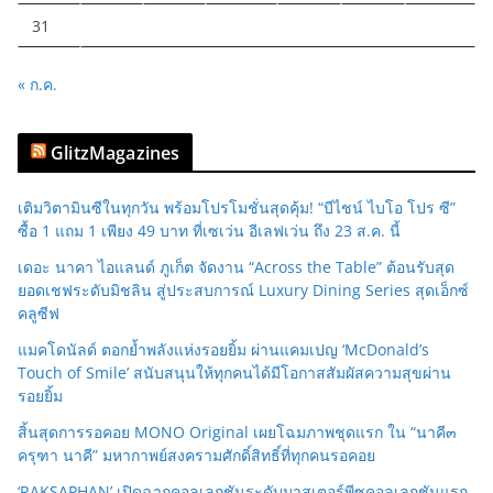
31
« ก.ค.
GlitzMagazines
เติมวิตามินซีในทุกวัน พร้อมโปรโมชั่นสุดคุ้ม! “บีไชน์ ไบโอ โปร ซี”
ซื้อ 1 แถม 1 เพียง 49 บาท ที่เซเว่น อีเลฟเว่น ถึง 23 ส.ค. นี้
เดอะ นาคา ไอแลนด์ ภูเก็ต จัดงาน “Across the Table” ต้อนรับสุด
ยอดเชฟระดับมิชลิน สู่ประสบการณ์ Luxury Dining Series สุดเอ็กซ์
คลูซีฟ
แมคโดนัลด์ ตอกย้ำพลังแห่งรอยยิ้ม ผ่านแคมเปญ ‘McDonald’s
Touch of Smile’ สนับสนุนให้ทุกคนได้มีโอกาสสัมผัสความสุขผ่าน
รอยยิ้ม
สิ้นสุดการรอคอย MONO Original เผยโฉมภาพชุดแรก ใน “นาคี๓
ครุฑา นาคี” มหากาพย์สงครามศักดิ์สิทธิ์ที่ทุกคนรอคอย
‘RAKSAPHAN’ เปิดฉากคอลเลกชันระดับมาสเตอร์พีซคอลเลกชันแรก