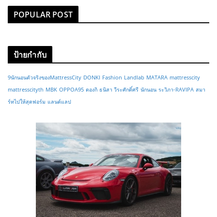
POPULAR POST
ป้ายกำกับ
9นักนอนตัวจริงของMattressCity
DONKI
Fashion
Landlab
MATARA
mattresscity
mattresscityth
MBK
OPPOA95
ดองกิ
ธนิสา วีระศักดิ์ศรี
นักนอน
ระวิภา-RAVIPA
สมา
ร์ทไปให้สุดฟอร์ม
แลนด์แลป