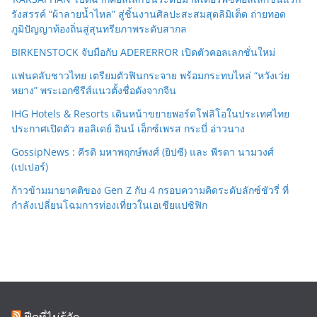
รังสรรค์ “ผ้าลายน้ำไหล” สู่ชิ้นงานศิลปะสะสมสุดลิมิเต็ด ถ่ายทอด
ภูมิปัญญาท้องถิ่นสู่สุนทรียภาพระดับสากล
BIRKENSTOCK จับมือกับ ADERERROR เปิดตัวคอลเลกชั่นใหม่
แฟนคลับชาวไทย เตรียมตัวฟินกระจาย พร้อมกระทบไหล่ “หวังเว่ย
หยาง” พระเอกซีรีส์แนวตั้งชื่อดังจากจีน
IHG Hotels & Resorts เดินหน้าขยายพอร์ตโฟลิโอในประเทศไทย
ประกาศเปิดตัว ฮอลิเดย์ อินน์ เอ็กซ์เพรส กระบี่ อ่าวนาง
GossipNews : คีรติ มหาพฤกษ์พงศ์ (ยิปซี) และ พีรดา นามวงศ์
(เปเปอร์)
ก้าวข้ามมายาคติของ Gen Z กับ 4 กรอบความคิดระดับลักซ์ชัวรี่ ที่
กำลังเปลี่ยนโฉมการท่องเที่ยวในเอเชียแปซิฟิก