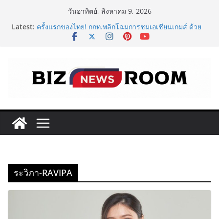
Skip
วันอาทิตย์, สิงหาคม 9, 2026
to
Latest:
ครั้งแรกของไทย! กกท.พลิกโฉมการชมเอเชียนเกมส์ ด้วย
content
แคมเปญ ‘#มากกว่ามหกรรมกีฬา ALL IN ASIAN GAMES’
Vitafoods Asia 2026 ตัวเร่งอุตสาหกรรมสารสกัดไทย ชู
งานวิจัย – เครือข่ายโลก สร้างมูลค่าเศรษฐกิจใหม่ ขานรับ
ตลาดโภชนาการสุขภาพโลกโตทะลุล้านล้านดอลลาร์
‘RAKSAPHAN’ เปิดฉากคอลเลกชันระดับมาสเตอร์พีซคอล
เลกชันแรก รังสรรค์ “ผ้าลายน้ำไหล” สู่ชิ้นงานศิลปะสะสม
สุดลิมิเต็ด ถ่ายทอดภูมิปัญญาท้องถิ่นสู่สุนทรียภาพระดับ
สากล
FOODNext SME D Navigator โมเดลใหม่จาก SME D
Bank เชื่อมทุน–ความรู้ หนุนธุรกิจอาหารไทย
ททท. จับมือ TransNusa Airline – Traveloka ยกระดับ
การเชื่อมโยงไทย–อินโดนีเซีย ดันไทยสู่จุดหมายปลายทาง
คุณภาพ เชื่อม Asean Tourism และ Muslim-Friendly
Destination
ระวิภา-RAVIPA